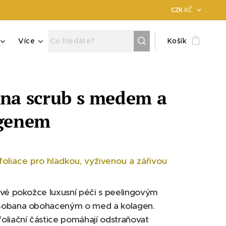
CZK
KČ
Více
Košík
na scrub s medem a
genem
oliace pro hladkou, vyživenou a zářivou
své pokožce luxusní péči s peelingovým
obana obohaceným o med a kolagen.
oliační částice pomáhají odstraňovat