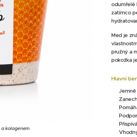
odumřelé k
zatímco pe
hydratova
Med je zná
vlastnost
pružný a m
pokožka je
Hlavní ben
✔ Jemně o
✔ Zanechá
✔ Pomáhá 
✔ Podporu
✔ Přispív
 a kolagenem
✔ Vhodný p