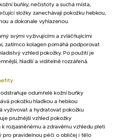
ožní buňky, nečistoty a suchá místa,
čující složky zanechávají pokožku hebkou,
nou a dokonale vyhlazenou.
mý svými vyživujícími a zvláčňujícími
mi, zatímco kolagen pomáhá podporovat
ladistvý vzhled pokožky. Po použití je
mnější, hladší a viditelně rozzářená.
efity
dstraňuje odumřelé kožní buňky
vá pokožku hladkou a hebkou
vyživovat a hydratovat pokožku
je pružnější vzhled pokožky
á k rozjasněnému a zdravému vzhledu pleti
ro pravidelnou péči o obličej i tělo