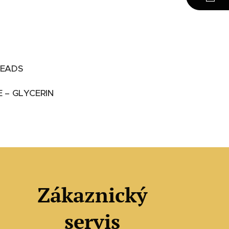
BEADS
E – GLYCERIN
Zákaznický
servis