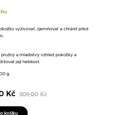
ožky
kožku vyživovat, zjemňovat a chránit před
m.
 pružný a mladistvý vzhled pokožky a
žovat její hebkost.
300 g
0
Kč
209,00
Kč
o košíku