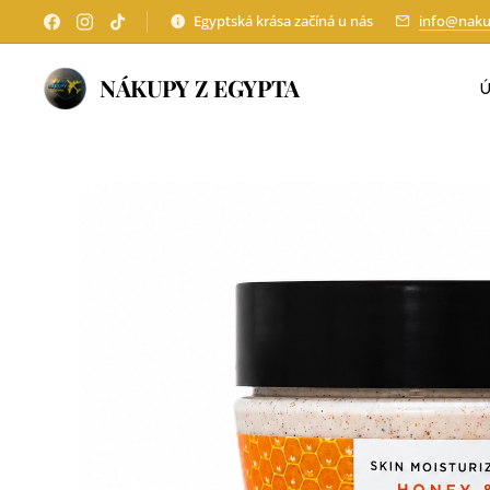
Egyptská krása začíná u nás
info@naku
NÁKUPY Z EGYPTA