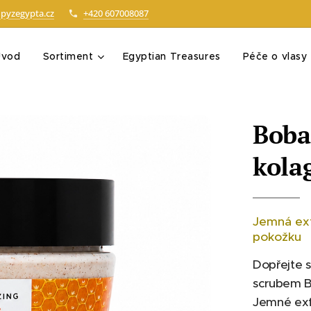
pyzegypta.cz
+420 607008087
Úvod
Sortiment
Egyptian Treasures
Péče o vlasy
Boba
kola
Jemná exf
pokožku
Dopřejte 
scrubem B
Jemné exf