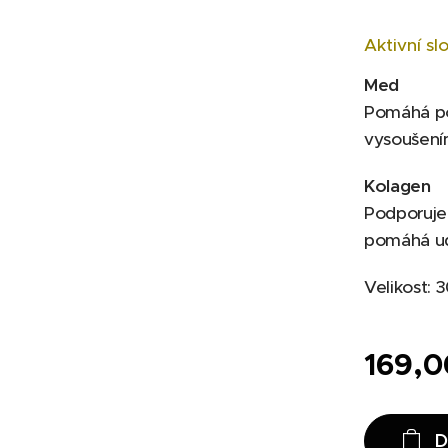
Aktivní sl
Med
Pomáhá po
vysoušení
Kolagen
Podporuje
pomáhá udr
Velikost: 
169,0
D