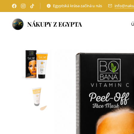
Egyptská krása začíná u nás
info@naku
NÁKUPY Z EGYPTA