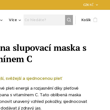
CZK
KČ
Více
Košík
na slupovací maska s
mínem C
jší, svěžejší a sjednocenou pleť
vé pleti energii a rozjasnění díky pleťové
ana s vitamínem C. Tato oblíbená maska
novit unavený vzhled pokožky, sjednocovat
 dodávat jí zdravý jas.