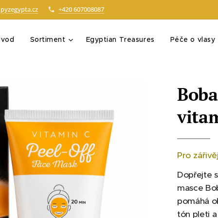
pyzegypta.cz
+420 607008087
Úvod
Sortiment
Egyptian Treasures
Péče o vlasy
Boba
vita
Pro zářivě
Dopřejte s
masce Bob
pomáhá ob
tón pleti a