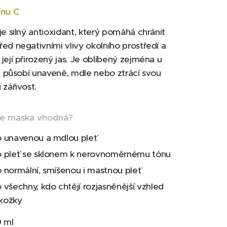
ínu C
je silný antioxidant, který pomáhá chránit
ed negativními vlivy okolního prostředí a
její přirozený jas. Je oblíbený zejména u
rá působí unaveně, mdle nebo ztrácí svou
 zářivost.
je maska vhodná?
o unavenou a mdlou pleť
o pleť se sklonem k nerovnoměrnému tónu
o normální, smíšenou i mastnou pleť
 všechny, kdo chtějí rozjasněnější vzhled
kožky
0 ml