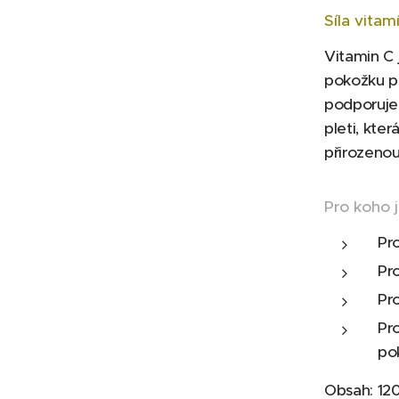
Síla vitam
Vitamin C 
pokožku př
podporuje 
pleti, kte
přirozenou
Pro koho 
Pr
Pr
Pr
Pro
po
Obsah: 12