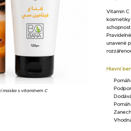
Vitamin C 
kosmetiky
schopnosti
Pravidelné
unavené pl
rozzářeno
Hlavní ben
✔ Pomáhá 
✔ Podporu
í maska s vitamínem C
✔ Dodává 
✔ Pomáhá
✔ Zanechá
✔ Vhodná 