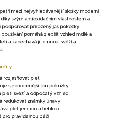
patří mezi nejvyhledávanější složky moderní
 díky svým antioxidačním vlastnostem a
 podporovat přirozený jas pokožky.
 používání pomáhá zlepšit vzhled mdlé a
eti a zanechává ji jemnou, svěží a
u.
efity
rozjasňovat pleť
je sjednocenější tón pokožky
pleti svěží a odpočatý vzhled
 redukovat známky únavy
vá pleť jemnou a hebkou
pro pravidelnou péči