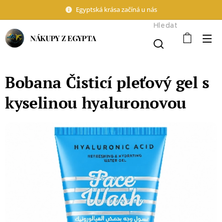
Egyptská krása začíná u nás
Hledat
NÁKUPY Z EGYPTA
Bobana Čisticí pleťový gel s
kyselinou hyaluronovou