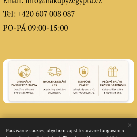
Email:
info@nakupyzegypta.cz
Tel: +420 607 008 087
PO-PÁ 09:00-15:00
Vytvořeno službou
Webnode
Cookies
Používáme cookies, abychom zajistili správné fungování a
Měna