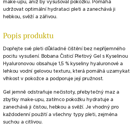
make-upu, aniž by vysušoval pokožku. Pomáhá
udržovat optimální hydrataci pleti a zanechává ji
hebkou, svěží a zářivou.
Popis produktu
Dopřejte své pleti důkladné čištění bez nepříjemného
pocitu vysušení. Bobana Čisticí Pleťový Gel s Kyselinou
Hyaluronovou obsahuje 1,5 % kyseliny hyaluronové a
lehkou vodní gelovou texturu, která pomáhá uzamykat
vlhkost v pokožce a podporuje její pružnost.
Gel jemně odstraňuje nečistoty, přebytečný maz a
zbytky make-upu, zatímco pokožku hydratuje a
zanechává ji čistou, hebkou a svěží. Je vhodný pro
každodenní použití a všechny typy pleti, zejména
suchou a citlivou.