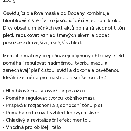
250 g
Osvěžující pleťová maska od Bobany kombinuje
hloubkové čištění a rozjasňující péči
v jednom kroku.
Díky obsahu mléčných extraktů pomáhá
sjednotit tón
pleti, redukovat vzhled tmavých skvrn
a dodat
pokožce zdravější a jasnější vzhled.
Mentol a mátový olej přinášejí příjemný chladivý efekt,
pomáhají regulovat nadměrnou tvorbu mazu a
zanechávají pleť čistou, svěží a dokonale osvěženou.
Ideální zejména pro mastnou a smíšenou pleť.
• Hloubkově čistí a osvěžuje pokožku
• Pomáhá regulovat tvorbu kožního mazu
• Přispívá k rozjasnění a sjednocení tónu pleti
• Pomáhá redukovat vzhled tmavých skvrn
• Chladivý a revitalizační efekt mentolu
• Vhodná pro obličej i tělo