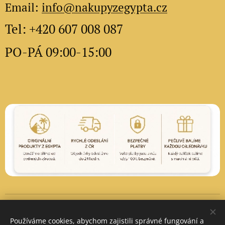
Email:
info@nakupyzegypta.cz
Tel: +420 607 008 087
PO-PÁ 09:00-15:00
Vytvořeno službou
Webnode
Cookies
Používáme cookies, abychom zajistili správné fungování a
Měna