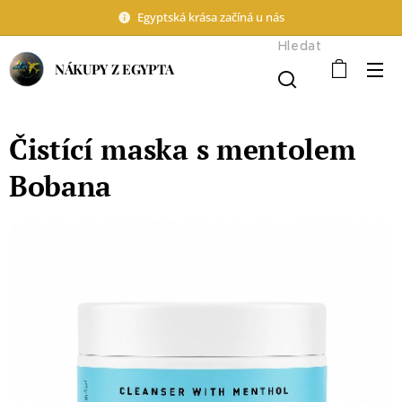
Egyptská krása začíná u nás
Hledat
NÁKUPY Z EGYPTA
Čistící maska s mentolem
Bobana