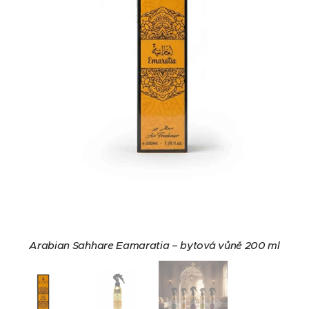
Arabian Sahhare – bytové vůně 200 ml
Arabian Sahhare Eamaratia – bytová vůně 200 ml
Arabian Sahhare Eamaratia – bytová vůně 200 ml