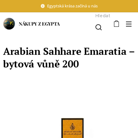
Egyptská krása začíná u nás
Hledat
NÁKUPY Z EGYPTA
Arabian Sahhare Emaratia –
bytová vůně 200