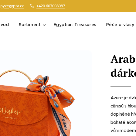
pyzegypta.cz
+420 607008087
Úvod
Sortiment
Egyptian Treasures
Péče o vlasy
Arab
dárk
Azure je dvá
citrusů s hlo
doplněné hře
bohaté akor
vůni moderní