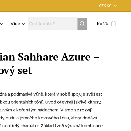
CZK
KČ
Více
Košík
ian Sahhare Azure –
ový set
žná a podmanivá vůně, která v sobě spojuje svěžest
ubkou orientálních tónů. Úvod otevírají jiskřivé citrusy,
jivým a kořenitým nádechem. V srdci se rozvíjí
dy oudu a jemného kovového tónu, který dodává
, neotřelý charakter. Základ tvoří výrazná kombinace