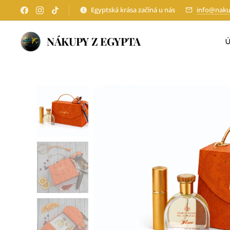
Egyptská krása začíná u nás
info@naku
NÁKUPY Z EGYPTA