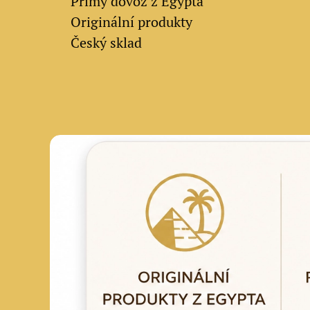
✔
Přímý dovoz z Egypta
✔
Originální produkty
✔ Český sklad