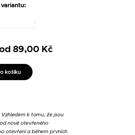
 variantu:
 od
89,00
Kč
o košíku
. Vzhledem k tomu, že jsou
t od nově otevřeného
 po otevření a během prvních