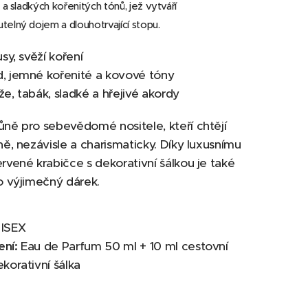
 a sladkých kořenitých tónů, jež vytváří
elný dojem a dlouhotrvající stopu.
usy, svěží koření
, jemné kořenité a kovové tóny
e, tabák, sladké a hřejivé akordy
ůně pro sebevědomé nositele, kteří chtějí
lně, nezávisle a charismaticky. Díky luxusnímu
ervené krabičce s dekorativní šálkou je také
ko výjimečný dárek.
ISEX
ení:
Eau de Parfum 50 ml + 10 ml cestovní
ekorativní šálka