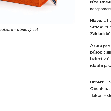
kůže, tabáku
nezapomenut
Hlava:
citr
Srdce:
oud
 Azure – dárkový set
Základ:
kůž
Azure je v
působit si
balení v č
ideální ja
 Azure – dárkový set
 Azure – dárkový set
 Azure – dárkový set
Určení:
UN
Obsah bal
flakon + d