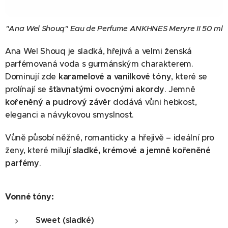
"Ana Wel Shouq" Eau de Perfume ANKHNES Meryre II 50 ml
Ana Wel Shouq je sladká, hřejivá a velmi ženská
parfémovaná voda s gurmánským charakterem.
Dominují zde
karamelové a vanilkové tóny
, které se
prolínají se
šťavnatými ovocnými akordy
. Jemně
kořeněný a pudrový závěr
dodává vůni hebkost,
eleganci a návykovou smyslnost.
Vůně působí něžně, romanticky a hřejivě – ideální pro
ženy, které milují
sladké, krémové a jemně kořeněné
parfémy
.
Vonné tóny:
Sweet (sladké)