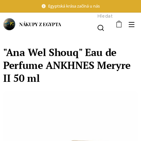
Egyptská krása začíná u nás
Hledat
NÁKUPY Z EGYPTA
"Ana Wel Shouq" Eau de
Perfume ANKHNES Meryre
II 50 ml