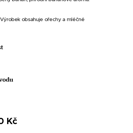
Výrobek obsahuje ořechy a mléčné
t
vodu
0
Kč