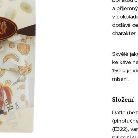
bohatou c
a příjemn
v čokolád
dodává ce
charakter.
Skvělé jak
ke kávě ne
150 g je i
mlsání.
Složení
Datle (bez
(plnotučné
(E322), van
přírodní s