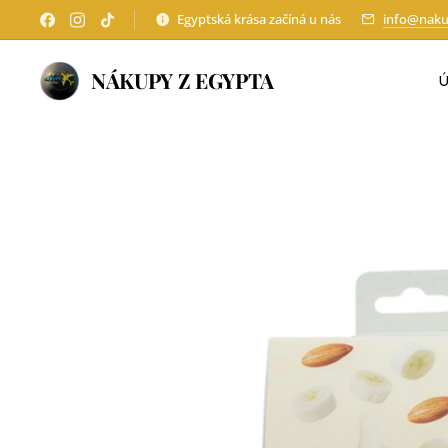
Egyptská krása začíná u nás
info@naku
NÁKUPY Z EGYPTA