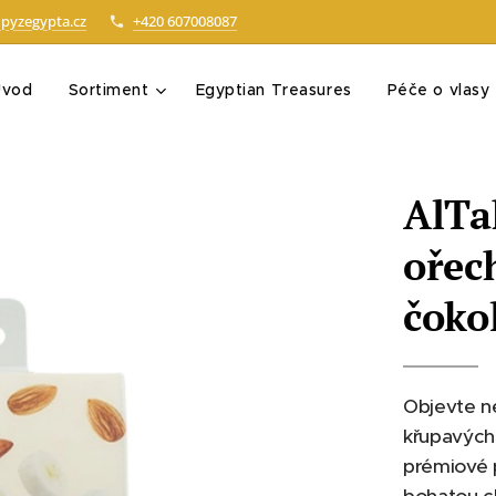
pyzegypta.cz
+420 607008087
Úvod
Sortiment
Egyptian Treasures
Péče o vlasy
AlTa
ořec
čoko
Objevte ne
křupavých
prémiové p