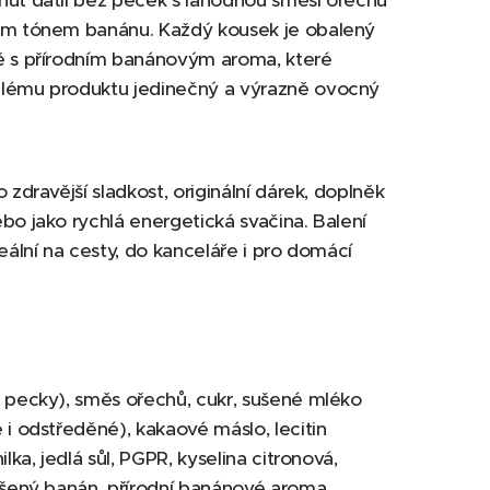
huť datlí bez pecek s lahodnou směsí ořechů
ým tónem banánu. Každý kousek je obalený
ě s přírodním banánovým aroma, které
lému produktu jedinečný a výrazně ovocný
o zdravější sladkost, originální dárek, doplněk
bo jako rychlá energetická svačina. Balení
deální na cesty, do kanceláře i pro domácí
 pecky), směs ořechů, cukr, sušené mléko
 i odstředěné), kakaové máslo, lecitin
ilka, jedlá sůl, PGPR, kyselina citronová,
ušený banán, přírodní banánové aroma.