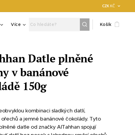
CZK
KČ
Více
Košík
hhan Datle plněné
hy v banánové
ládě 150g
obvyklou kombinaci sladkých datlí,
 ořechů a jemné banánové čokolády. Tyto
lněné datle od značky AlTahhan spojují