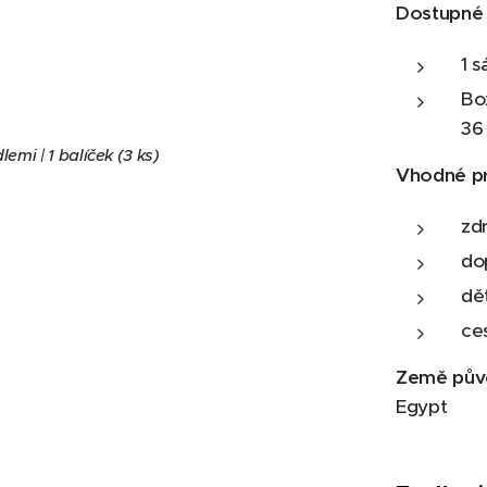
Dostupné 
1 
Bo
36
mi | 1 balíček (3 ks)
Vhodné p
zd
do
dě
ce
Země pův
Egypt