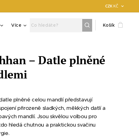
CZK
KČ
Více
Košík
hhan – Datle plněné
dlemi
atle plněné celou mandlí představují
pojení přirozeně sladkých, měkkých datlí a
pavých mandlí. Jsou skvělou volbou pro
do hledá chutnou a praktickou svačinu
gie.