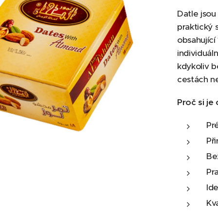
Datle jsou
praktický 
obsahující
individuál
kdykoliv b
cestách ne
Proč si je 
Pr
Př
Be
Pr
Ide
Kv