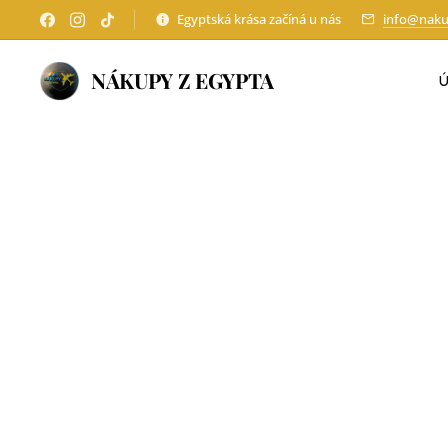
Egyptská krása začíná u nás
info@naku
NÁKUPY Z EGYPTA