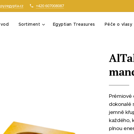
pyzegypta.cz
+420 607008087
Úvod
Sortiment
Egyptian Treasures
Péče o vlasy
AlTa
man
Prémiové d
dokonalé s
jemně křu
každého, k
plnou ener