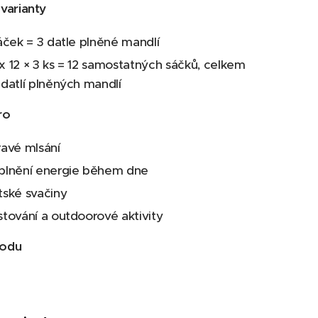
varianty
sáček = 3 datle plněné mandlí
x 12 × 3 ks = 12 samostatných sáčků, celkem
 datlí plněných mandlí
ro
ravé mlsání
plnění energie během dne
tské svačiny
stování a outdoorové aktivity
odu