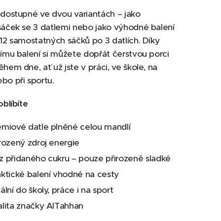
 dostupné ve dvou variantách – jako
sáček se 3 datlemi nebo jako výhodné balení
 12 samostatných sáčků po 3 datlích. Díky
nímu balení si můžete dopřát čerstvou porci
ěhem dne, ať už jste v práci, ve škole, na
bo při sportu.
oblíbíte
émiové datle plněné celou mandlí
irozený zdroj energie
z přidaného cukru – pouze přirozeně sladké
aktické balení vhodné na cesty
ální do školy, práce i na sport
alita značky AlTahhan