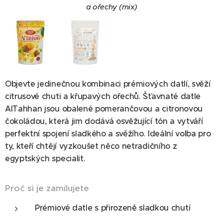
a ořechy (mix)
a ořechy (mix)
Objevte jedinečnou kombinaci prémiových datlí, svěží
citrusové chuti a křupavých ořechů. Šťavnaté datle
AlTahhan jsou obalené pomerančovou a citronovou
čokoládou, která jim dodává osvěžující tón a vytváří
perfektní spojení sladkého a svěžího. Ideální volba pro
ty, kteří chtějí vyzkoušet něco netradičního z
egyptských specialit.
Proč si je zamilujete
Prémiové datle s přirozeně sladkou chutí