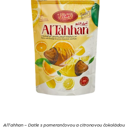
AlTahhan – Datle s pomerančovou a citronovou čokoládou
AlTahhan – Datle s pomerančovou a citronovou čokoládou