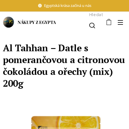
Egyptská krása začíná u nás
Hledat
NÁKUPY Z EGYPTA
Al Tahhan – Datle s
pomerančovou a citronovou
čokoládou a ořechy (mix)
200g