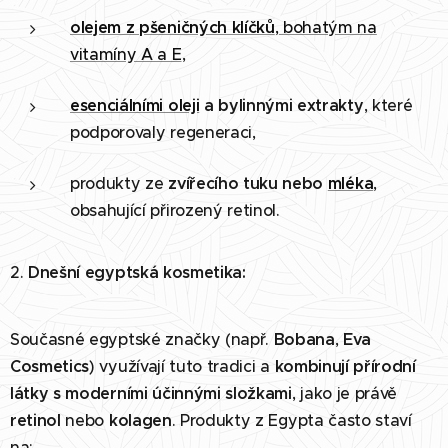
olejem z pšeničných klíčků
, bohatým na
vitamíny A a E
,
esenciálními oleji
a bylinnými extrakty
, které
podporovaly regeneraci,
produkty ze
zvířecího tuku nebo
mléka
,
obsahující přirozený retinol.
2.
Dnešní egyptská kosmetika:
Současné egyptské značky (např.
Bobana
,
Eva
Cosmetics
) využívají tuto tradici a
kombinují přírodní
látky s moderními účinnými složkami
, jako je právě
retinol
nebo
kolagen
. Produkty z Egypta často staví
na: