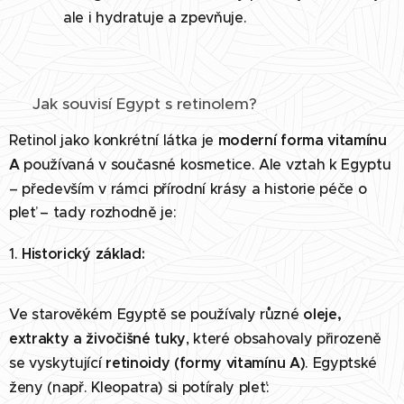
ale i hydratuje a zpevňuje.
🏺 Jak souvisí Egypt s retinolem?
Retinol jako konkrétní látka je
moderní forma vitamínu
A
používaná v současné kosmetice. Ale vztah k Egyptu
– především v rámci přírodní krásy a historie péče o
pleť – tady rozhodně je:
1.
Historický základ:
Ve starověkém Egyptě se používaly různé
oleje,
extrakty a živočišné tuky
, které obsahovaly přirozeně
se vyskytující
retinoidy (formy vitamínu A)
. Egyptské
ženy (např. Kleopatra) si potíraly pleť: