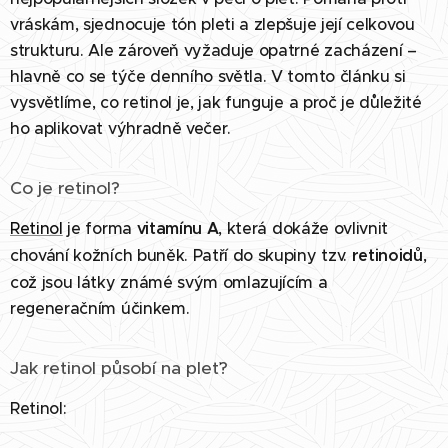
vráskám, sjednocuje tón pleti a zlepšuje její celkovou
strukturu. Ale zároveň vyžaduje opatrné zacházení –
hlavně co se týče denního světla. V tomto článku si
vysvětlíme, co retinol je, jak funguje a proč je důležité
ho aplikovat výhradně večer.
Co je retinol?
Retinol
je forma
vitamínu A
, která dokáže ovlivnit
chování kožních buněk. Patří do skupiny tzv.
retinoidů
,
což jsou látky známé svým omlazujícím a
regeneračním účinkem.
Jak retinol působí na pleť?
Retinol: