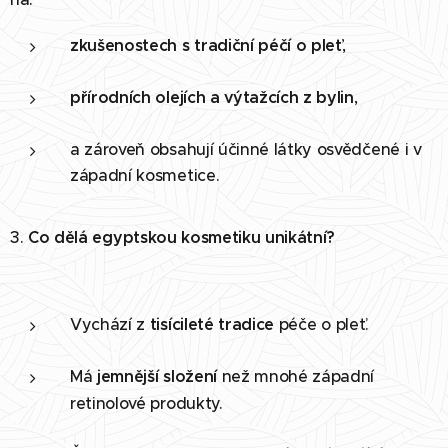
zkušenostech s tradiční péčí o pleť
,
přírodních olejích a výtažcích z bylin
,
a zároveň obsahují účinné látky osvědčené i v
západní kosmetice.
3.
Co dělá egyptskou kosmetiku unikátní?
Vychází z
tisícileté tradice
péče o pleť.
Má
jemnější složení
než mnohé západní
retinolové produkty.