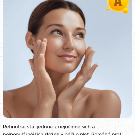
Retinol se stal jednou z nejúčinnějších a
nejpopulárnějších složek v péči o pleť. Pomáhá proti