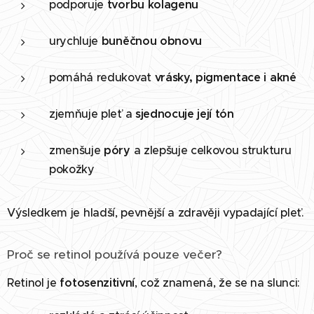
podporuje
tvorbu kolagenu
urychluje
buněčnou obnovu
pomáhá redukovat
vrásky, pigmentace i akné
zjemňuje pleť a
sjednocuje její tón
zmenšuje
póry
a zlepšuje celkovou strukturu
pokožky
Výsledkem je hladší, pevnější a zdravěji vypadající pleť.
Proč se retinol používá pouze večer?
Retinol je
fotosenzitivní
, což znamená, že se na slunci: