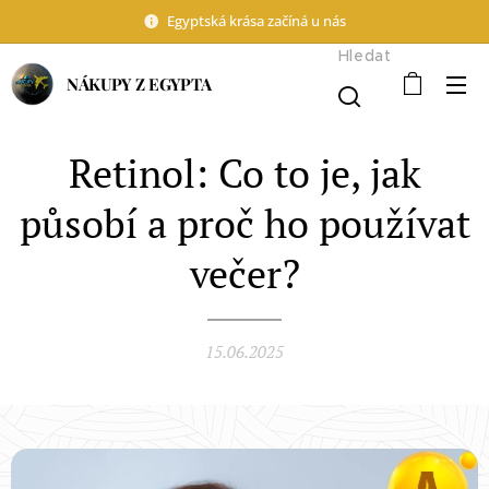
Egyptská krása začíná u nás
Hledat
NÁKUPY Z EGYPTA
Retinol: Co to je, jak
působí a proč ho používat
večer?
15.06.2025